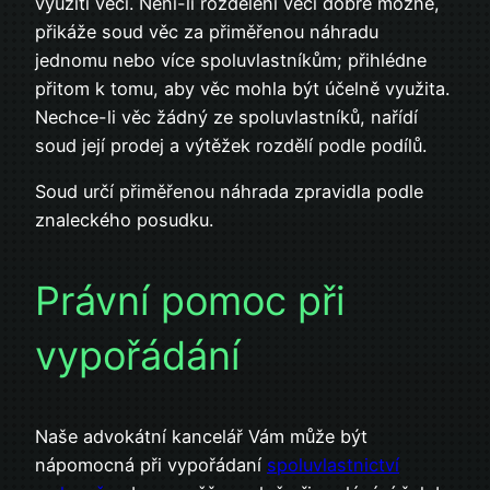
využití věci. Není-li rozdělení věci dobře možné,
přikáže soud věc za přiměřenou náhradu
jednomu nebo více spoluvlastníkům; přihlédne
přitom k tomu, aby věc mohla být účelně využita.
Nechce-li věc žádný ze spoluvlastníků, nařídí
soud její prodej a výtěžek rozdělí podle podílů.
Soud určí přiměřenou náhrada zpravidla podle
znaleckého posudku.
Právní pomoc při
vypořádání
Naše advokátní kancelář Vám může být
nápomocná při vypořádaní
spoluvlastnictví