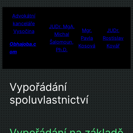
Přeskočit
Advokátní
na
kanceláře
obsah
JUDr. MgA.
Mgr.
JUDr.
Vysočina
Michal
Pavla
Rostislav
Šalomoun,
Obhajoba.c
Kosová
Kovář
Ph.D.
om
Vypořádání
spoluvlastnictví
Vypořádání na základě