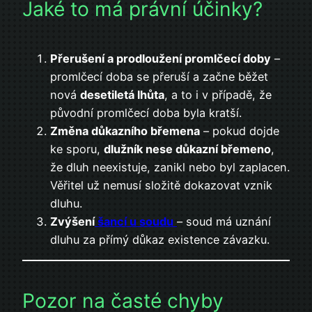
Jaké to má právní účinky?
Přerušení a prodloužení promlčecí doby
–
promlčecí doba se přeruší a začne běžet
nová
desetiletá lhůta
, a to i v případě, že
původní promlčecí doba byla kratší.
Změna důkazního břemena
– pokud dojde
ke sporu,
dlužník nese důkazní břemeno
,
že dluh neexistuje, zanikl nebo byl zaplacen.
Věřitel už nemusí složitě dokazovat vznik
dluhu.
Zvýšení
šancí u soudu
– soud má uznání
dluhu za přímý důkaz existence závazku.
Pozor na časté chyby