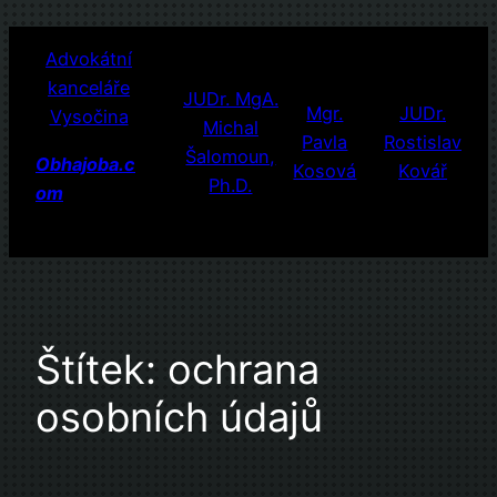
Přeskočit
Advokátní
na
kanceláře
obsah
JUDr. MgA.
Mgr.
JUDr.
Vysočina
Michal
Pavla
Rostislav
Šalomoun,
Obhajoba.c
Kosová
Kovář
Ph.D.
om
Štítek:
ochrana
osobních údajů