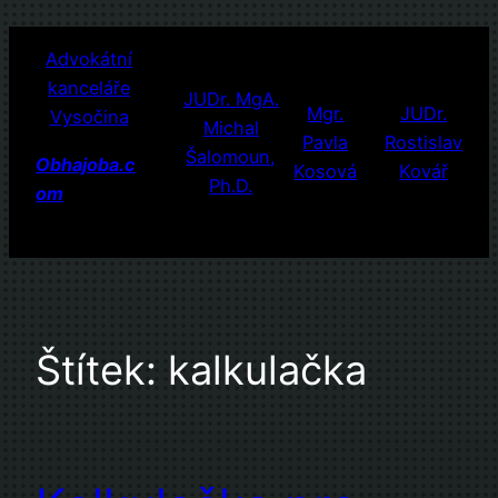
Přeskočit
Advokátní
na
kanceláře
obsah
JUDr. MgA.
Mgr.
JUDr.
Vysočina
Michal
Pavla
Rostislav
Šalomoun,
Obhajoba.c
Kosová
Kovář
Ph.D.
om
Štítek:
kalkulačka