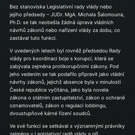
Bez stanoviska Legislativní rady vlády nebo
jejího předsedy – JUDr. MgA. Michala Šalomouna,
Ph.D. se tak neobešla žádná úprava vládních
návrhů zákonů nebo nařízení vlády za dobu, co
zastával tuto funkci.
V uvedených letech byl rovněž předsedou Rady
vlády pro koordinaci boje s korupcí, která se
zabývala zejména protikorupčními zákony. Pod
jeho vedením se tak podařilo připravit jako vládní
návrhy zákonů, jejichž absence byla v minulosti
České republice vyčítána, jako byla novela
zákona o státním zastupitelství, zákon o ochraně
oznamovatelů, zákon o regulaci lobbingu,
dvoustupňové kárné řízení soudců.
Ve své funkci se setkával s významnými právníky
zejména v Legislativní radě vlády a při