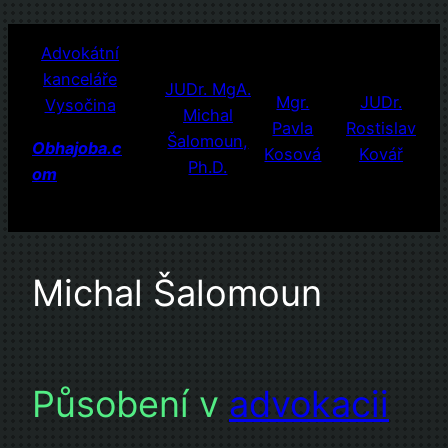
Přeskočit
Advokátní
na
kanceláře
obsah
JUDr. MgA.
Mgr.
JUDr.
Vysočina
Michal
Pavla
Rostislav
Šalomoun,
Obhajoba.c
Kosová
Kovář
Ph.D.
om
Michal Šalomoun
Působení v
advokacii