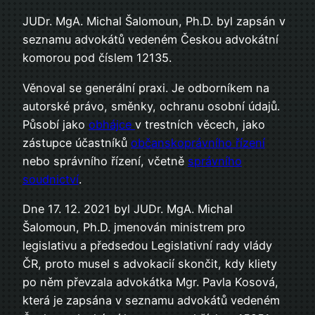
JUDr. MgA. Michal Šalomoun, Ph.D. byl zapsán v
seznamu advokátů vedeném Českou advokátní
komorou pod číslem 12135.
Věnoval se generální praxi. Je odborníkem na
autorské právo, směnky, ochranu osobní údajů.
Působí jako
obhájce
v trestních věcech, jako
zástupce účastníků
občanskoprávního řízení
nebo správního řízení, včetně
správního
soudnictví
.
Dne 17. 12. 2021 byl JUDr. MgA. Michal
Šalomoun, Ph.D. jmenován ministrem pro
legislativu a předsedou Legislativní rady vlády
ČR, proto musel s advokacií skončit, kdy kliety
po něm převzala advokátka Mgr. Pavla Kosová,
která je zapsána v seznamu advokátů vedeném