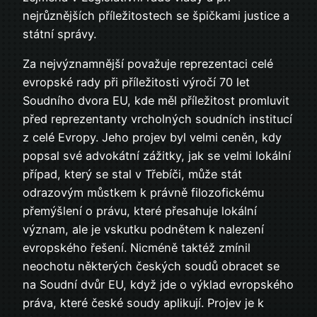
nejrůznějších příležitostech se špičkami justice a
státní správy.
Za nejvýznamnější považuje reprezentaci celé
evropské rady při příležitosti výročí 70 let
Soudního dvora EU, kde měl příležitost promluvit
před reprezentanty vrcholných soudních institucí
z celé Evropy. Jeho projev byl velmi ceněn, kdy
popsal své advokátní zážitky, jak se velmi lokální
případ, který se stal v Třebíči, může stát
odrazovým můstkem k právně filozofickému
přemýšlení o právu, které přesahuje lokální
význam, ale je vskutku podnětem k nalezení
evropského řešení. Nicméně taktéž zmínil
neochotu některých českých soudů obracet se
na Soudní dvůr EU, když jde o výklad evropského
práva, které české soudy aplikují. Projev je k